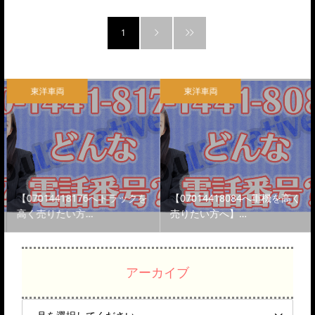
1
東洋車両
東洋車両
【07014418176へトラックを
【07014418084へ重機を高く
高く売りたい方…
売りたい方へ】…
アーカイブ