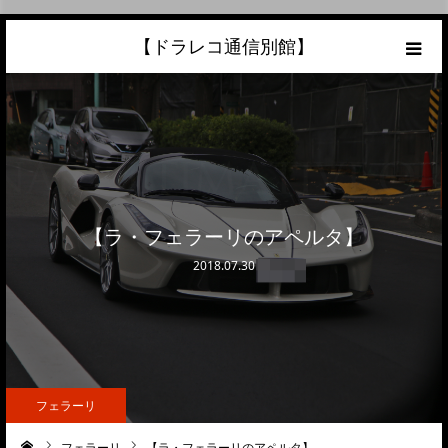
【ドラレコ通信別館】
ホーム
あなたの愛車の最高額を知ろう！
こんな中古車が欲しい
【ラ・フェラーリのアペルタ】
トラック売却ならこちら
2018.07.30
当サイトについて
リンク
フェラーリ
フェラーリ
【ラ・フェラーリのアペルタ】