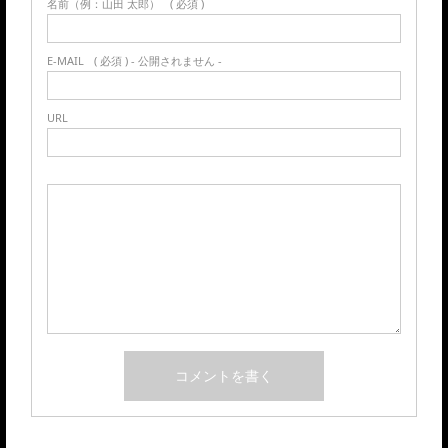
名前（例：山田 太郎）
( 必須 )
E-MAIL
( 必須 ) - 公開されません -
URL