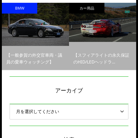
BMW
カー用品
【一般参賀の外交官車両・議
【スフィアライトの永久保証
員の愛車ウォッチング】
のHID/LEDヘッドラ…
アーカイブ