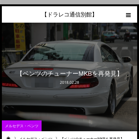
【ドラレコ通信別館】
ホーム
あなたの愛車の最高額を知ろう！
こんな中古車が欲しい
【ベンツのチューナーMKBを再発見】
トラック売却ならこちら
2018.02.28
当サイトについて
リンク
メルセデス・ベンツ
メルセデス・ベンツ
【ベンツのチューナーMKBを再発見】