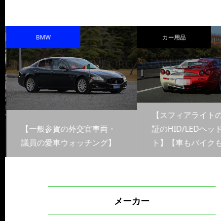
BMW
カー用品
【スフィアライト
【一般参賀の外交官車両・
証のHID/LEDヘッ
議員の愛車ウォッチング】
ト】【車もバイクも
メーカー