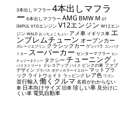
4本出しマフラ
3本出しマフラー
ー
AMG
BMW M
6本出しマフラー
GT
V12エンジン
V10エンジン
W12エン
IMPUL
エ
アメ車
ジン
イギリス車
WALD
おっちょこちょい
ンブレムチューン
オープンカー
クラシックカー
ゲンバラ
ガレージエブリン
コンパク
スーパーカー
センターマフラー
トカー
セン
チューニング
タクシー
ド
チュリータクシー
ファブ
ドレスアップ
ピンクの車
バイストリート
バイク
マットブラ
デザイン
ブラバス
ボディカラーイエロー
レア色
ック
ライトウェイト
ラッピング
ワゴン
働くクルマ
並行輸入
名前がわからない
珍しい車
日本向けサイズ
見分けに
車
旧車
電気自動車
くい車