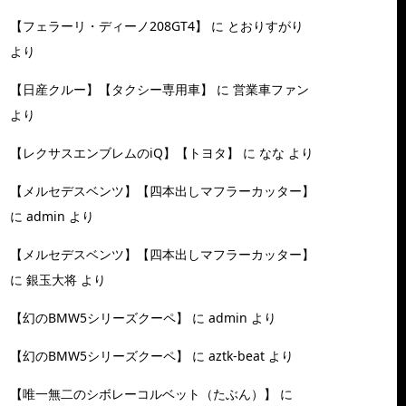
【フェラーリ・ディーノ208GT4】
に
とおりすがり
より
【日産クルー】【タクシー専用車】
に
営業車ファン
より
【レクサスエンブレムのiQ】【トヨタ】
に
なな
より
【メルセデスベンツ】【四本出しマフラーカッター】
に
admin
より
【メルセデスベンツ】【四本出しマフラーカッター】
に
銀玉大将
より
【幻のBMW5シリーズクーペ】
に
admin
より
【幻のBMW5シリーズクーペ】
に
aztk-beat
より
【唯一無二のシボレーコルベット（たぶん）】
に