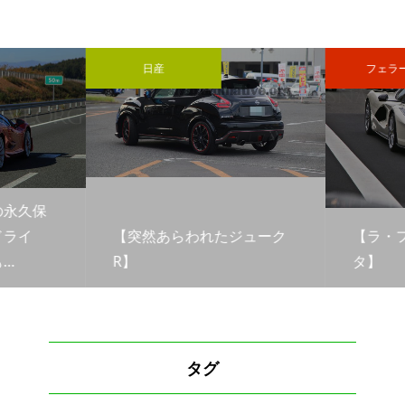
日産
フェラ
の永久保
ドライ
【突然あらわれたジューク
【ラ・
…
R】
タ】
タグ