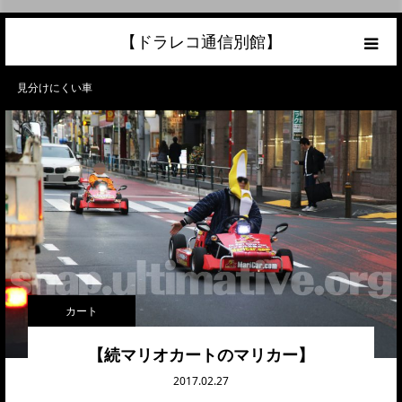
【ドラレコ通信別館】
ホーム
見分けにくい車
あなたの愛車の最高額を知ろう！
こんな中古車が欲しい
トラック売却ならこちら
当サイトについて
カート
リンク
【続マリオカートのマリカー】
2017.02.27