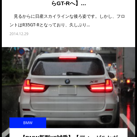
らGT-Rへ】…
見るからに日産スカイラインな後ろ姿です。しかし、フロ
ントはR35GT-Rとなっており、久しぶり…
2014.12.29
BMW