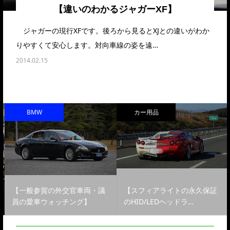
【違いのわかるジャガーXF】
ジャガーの現行XFです。後ろから見るとXJとの違いがわか
りやすくて安心します。対向車線の姿を遠…
2014.02.15
BMW
カー用品
【一般参賀の外交官車両・議
【スフィアライトの永久保証
員の愛車ウォッチング】
のHID/LEDヘッドラ…