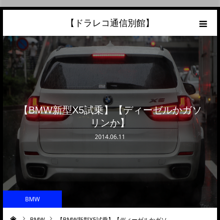
【ドラレコ通信別館】
ホーム
あなたの愛車の最高額を知ろう！
こんな中古車が欲しい
【BMW新型X5試乗】【ディーゼルかガソ
リンか】
トラック売却ならこちら
2014.06.11
当サイトについて
リンク
BMW
BMW
【BMW新型X5試乗】【ディーゼルかガソ…