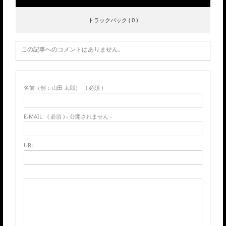
トラックバック ( 0 )
この記事へのコメントはありません。
名前（例：山田 太郎）
( 必須 )
E-MAIL
( 必須 ) - 公開されません -
URL