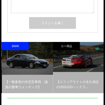
BMW
カー用品
【一般参賀の外交官車両・議
【スフィアライトの永久保証
員の愛車ウォッチング】
のHID/LEDヘッドラ…