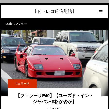
【ドラレコ通信別館】
ホーム
3本出しマフラー
あなたの愛車の最高額を知ろう！
こんな中古車が欲しい
トラック売却ならこちら
当サイトについて
フェラーリ
リンク
【フェラーリF40】【ユーズド・イン・
ジャパン価格か否か】
2015.05.2