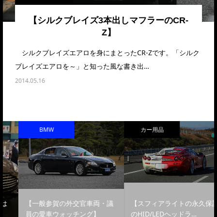
【シルクブレイズ3本出しマフラーのCR-
Z】
シルクブレイズエアロを身にまとったCR-Zです。「シルク
ブレイズエアロを～」と知った風な書き出…
2014.05.16
BMW
カー用品
【一般参賀の外交官車両・議
【スフィアライトの永久保証
員の愛車ウォッチング】
のHID/LEDヘッドラ…