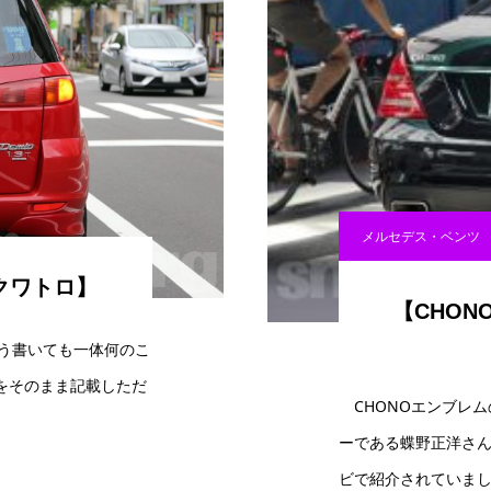
メルセデス・ベンツ
Tクワトロ】
【CHO
こう書いても一体何のこ
をそのまま記載しただ
CHONOエンブレム
ーである蝶野正洋さ
ビで紹介されていまし