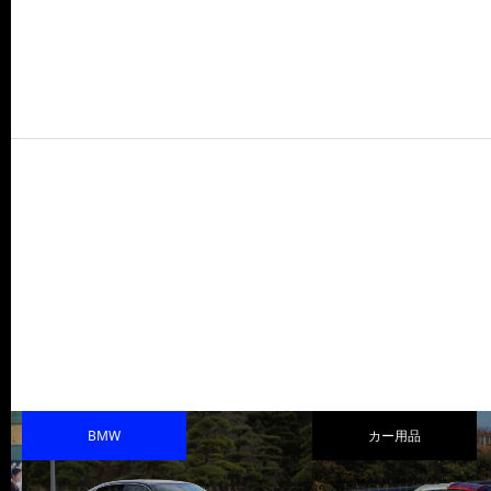
BMW
カー用品