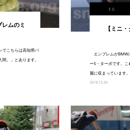
ミニ
ブレムのミ
【ミニ・
】
ンでこちらは高知県バ
エンブレムがBMW
人間。」とあります。
ーS・ターボです。こ
麗に収まっています。
2016.12.26