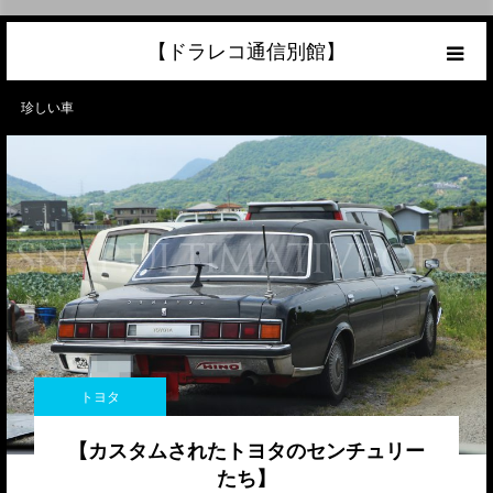
【ドラレコ通信別館】
ホーム
珍しい車
あなたの愛車の最高額を知ろう！
こんな中古車が欲しい
トラック売却ならこちら
当サイトについて
トヨタ
リンク
【カスタムされたトヨタのセンチュリー
たち】