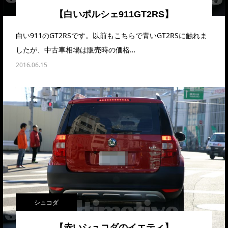
【白いポルシェ911GT2RS】
白い911のGT2RSです。以前もこちらで青いGT2RSに触れま
したが、中古車相場は販売時の価格…
2016.06.15
シュコダ
【赤いシュコダのイエティ】