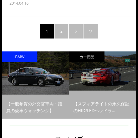
2014.04.16
1
2
BMW
カー用品
【一般参賀の外交官車両・議
【スフィアライトの永久保証
員の愛車ウォッチング】
のHID/LEDヘッドラ…