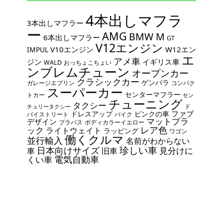
4本出しマフラ
3本出しマフラー
ー
AMG
BMW M
6本出しマフラー
GT
V12エンジン
V10エンジン
W12エン
IMPUL
エ
アメ車
ジン
イギリス車
WALD
おっちょこちょい
ンブレムチューン
オープンカー
クラシックカー
ゲンバラ
ガレージエブリン
コンパク
スーパーカー
センターマフラー
トカー
セン
チューニング
タクシー
ド
チュリータクシー
ファブ
ドレスアップ
ピンクの車
バイストリート
バイク
マットブラ
デザイン
ブラバス
ボディカラーイエロー
レア色
ック
ライトウェイト
ラッピング
ワゴン
働くクルマ
並行輸入
名前がわからない
珍しい車
日本向けサイズ
見分けに
車
旧車
電気自動車
くい車