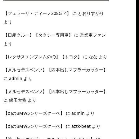
【フェラーリ・ディーノ208GT4】
に
とおりすがり
より
【日産クルー】【タクシー専用車】
に
営業車ファン
より
【レクサスエンブレムのiQ】【トヨタ】
に
なな
より
【メルセデスベンツ】【四本出しマフラーカッター】
に
admin
より
【メルセデスベンツ】【四本出しマフラーカッター】
に
銀玉大将
より
【幻のBMW5シリーズクーペ】
に
admin
より
【幻のBMW5シリーズクーペ】
に
aztk-beat
より