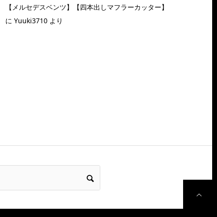
【メルセデスベンツ】【四本出しマフラーカッター】
に
Yuuki3710
より
P