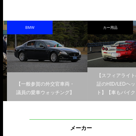
BMW
カー用品
【スフィアライト
【一般参賀の外交官車両・
証のHID/LEDヘッ
議員の愛車ウォッチング】
ト】【車もバイクも
メーカー