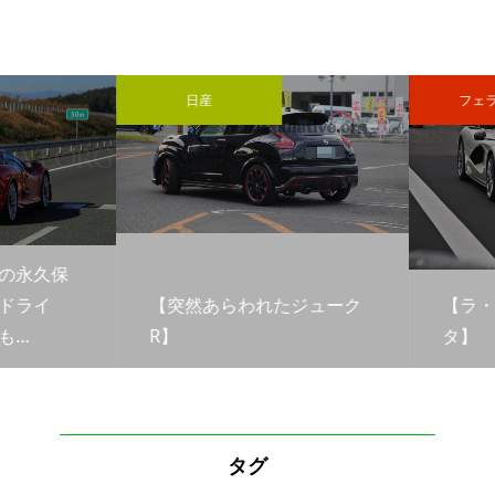
日産
フェラ
の永久保
ドライ
【突然あらわれたジューク
【ラ・
…
R】
タ】
タグ