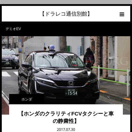
【ドラレコ通信別館】
ホーム
デミオEV
あなたの愛車の最高額を知ろう！
こんな中古車が欲しい
トラック売却ならこちら
当サイトについて
ホンダ
リンク
【ホンダのクラリティFCVタクシーと車
の静粛性】
2017.07.30