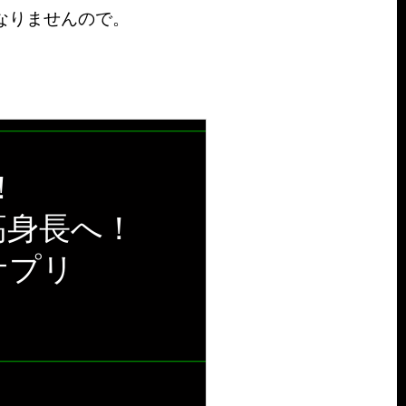
なりませんので。
！
高身長へ！
サプリ