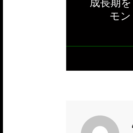
成長期を
モン