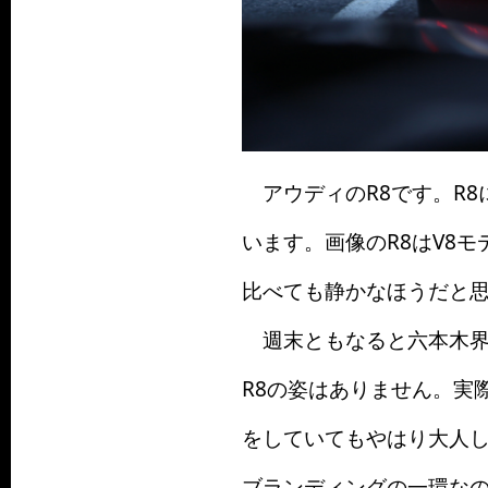
アウディのR8です。R8
います。画像のR8はV8モ
比べても静かなほうだと
週末ともなると六本木界隈
R8の姿はありません。実
をしていてもやはり大人
ブランディングの一環な