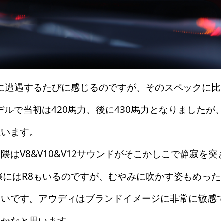
に遭遇するたびに感じるのですが、そのスペックに
デルで当初は420馬力、後に430馬力となりましたが
思います。
はV8&V10&V12サウンドがそこかしこで静寂を
際にはR8もいるのですが、むやみに吹かす姿もめっ
しいです。アウディはブランドイメージに非常に敏感
のかなと思います。