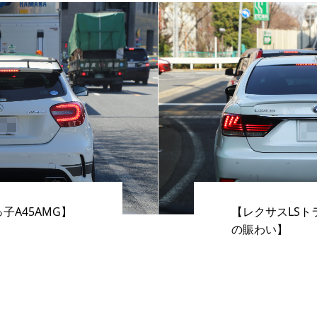
子A45AMG】
【レクサスLSト
の賑わい】