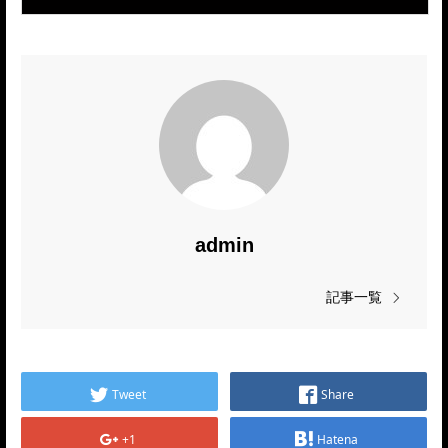
admin
記事一覧
Tweet
Share
+1
Hatena