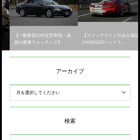
【一般参賀の外交官車両・議
【スフィアライトの永久保証
員の愛車ウォッチング】
のHID/LEDヘッドラ…
アーカイブ
検索