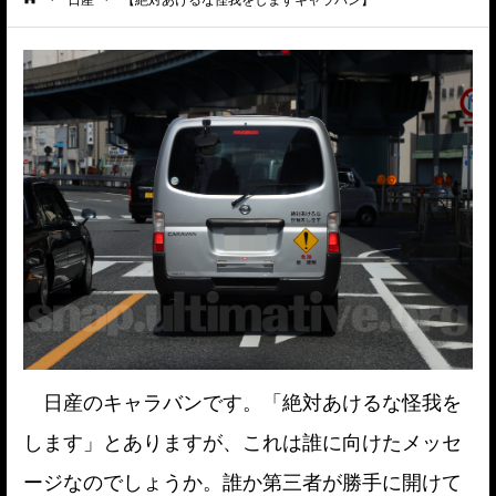
ーム
日産のキャラバンです。「絶対あけるな怪我を
します」とありますが、これは誰に向けたメッセ
ージなのでしょうか。誰か第三者が勝手に開けて