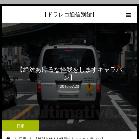
【ドラレコ通信別館】
ホーム
あなたの愛車の最高額を知ろう！
こんな中古車が欲しい
【絶対あけるな怪我をしますキャラバ
ン】
トラック売却ならこちら
2016.07.23
当サイトについて
リンク
日産
日産
【絶対あけるな怪我をしますキャラバン】