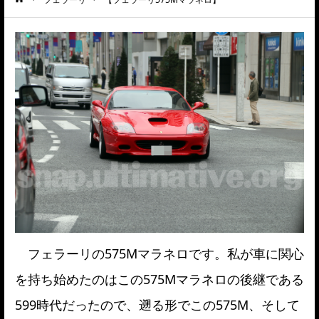
ーム
フェラーリの575Mマラネロです。私が車に関心
を持ち始めたのはこの575Mマラネロの後継である
599時代だったので、遡る形でこの575M、そして