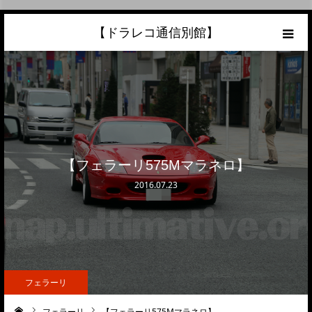
【ドラレコ通信別館】
ホーム
あなたの愛車の最高額を知ろう！
こんな中古車が欲しい
【フェラーリ575Mマラネロ】
トラック売却ならこちら
2016.07.23
当サイトについて
リンク
フェラーリ
フェラーリ
【フェラーリ575Mマラネロ】