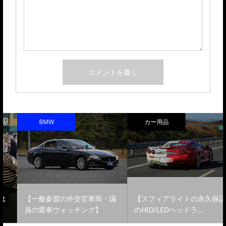
BMW
カー用品
【一般参賀の外交官車両・議
【スフィアライトの永久保証
員の愛車ウォッチング】
のHID/LEDヘッドラ…