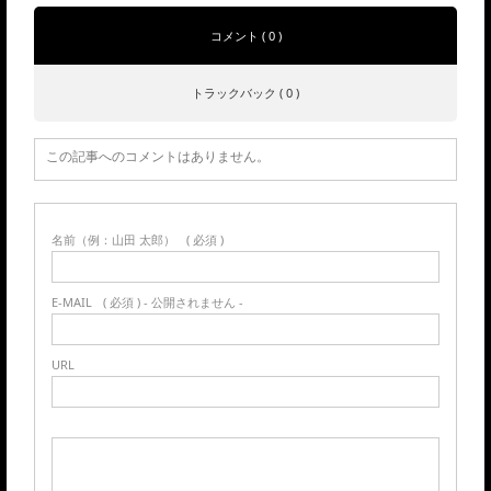
コメント ( 0 )
トラックバック ( 0 )
この記事へのコメントはありません。
名前（例：山田 太郎）
( 必須 )
E-MAIL
( 必須 ) - 公開されません -
URL