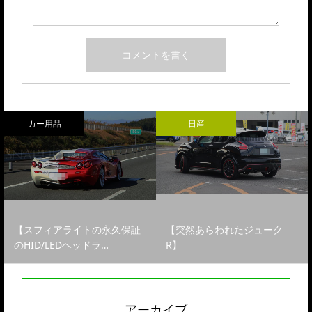
カー用品
日産
【スフィアライトの永久保証
【突然あらわれたジューク
のHID/LEDヘッドラ…
R】
アーカイブ