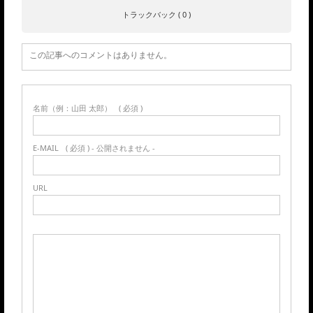
トラックバック ( 0 )
この記事へのコメントはありません。
名前（例：山田 太郎）
( 必須 )
E-MAIL
( 必須 ) - 公開されません -
URL