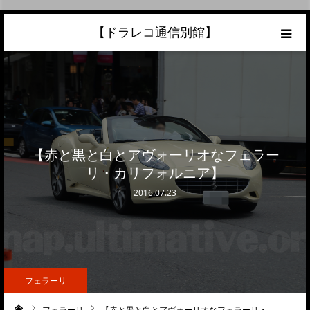
【ドラレコ通信別館】
ホーム
あなたの愛車の最高額を知ろう！
こんな中古車が欲しい
【赤と黒と白とアヴォーリオなフェラー
リ・カリフォルニア】
トラック売却ならこちら
2016.07.23
当サイトについて
リンク
フェラーリ
フェラーリ
【赤と黒と白とアヴォーリオなフェラーリ・…