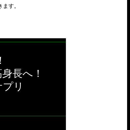
きます。
！
高身長へ！
サプリ