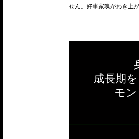
せん。好事家魂がわき上
成長期を
モン