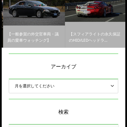
【一般参賀の外交官車両・議
【スフィアライトの永久保証
員の愛車ウォッチング】
のHID/LEDヘッドラ…
アーカイブ
検索