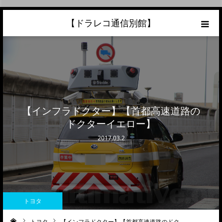
【ドラレコ通信別館】
ホーム
あなたの愛車の最高額を知ろう！
こんな中古車が欲しい
【インフラドクター】【首都高速道路の
ドクターイエロー】
トラック売却ならこちら
2017.03.2
当サイトについて
リンク
トヨタ
トヨタ
【インフラドクター】【首都高速道路のドク…