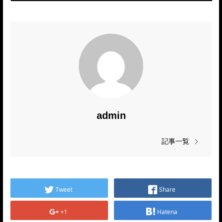
admin
記事一覧
Tweet
Share
+1
Hatena