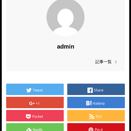
admin
記事一覧
Tweet
Share
+1
Hatena
Pocket
RSS
feedly
Pin it