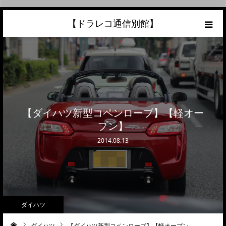
【ドラレコ通信別館】
ホーム
あなたの愛車の最高額を知ろう！
こんな中古車が欲しい
【ダイハツ新型コペンローブ】【軽オー
プン】
トラック売却ならこちら
2014.08.13
当サイトについて
リンク
ダイハツ
ダイハツ
【ダイハツ新型コペンローブ】【軽オープン…