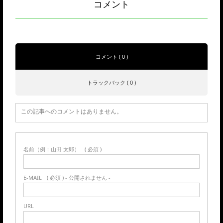
コメント
コメント ( 0 )
トラックバック ( 0 )
この記事へのコメントはありません。
名前（例：山田 太郎）
( 必須 )
E-MAIL
( 必須 ) - 公開されません -
URL