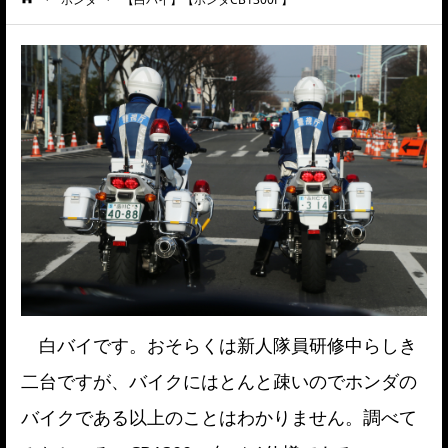
ーム
白バイです。おそらくは新人隊員研修中らしき
二台ですが、バイクにはとんと疎いのでホンダの
バイクである以上のことはわかりません。調べて