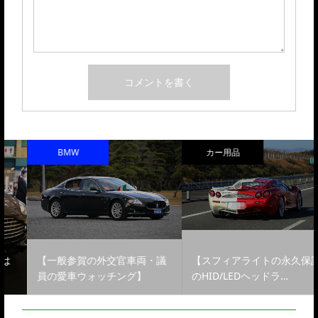
BMW
カー用品
【一般参賀の外交官車両・議
【スフィアライトの永久保証
員の愛車ウォッチング】
のHID/LEDヘッドラ…