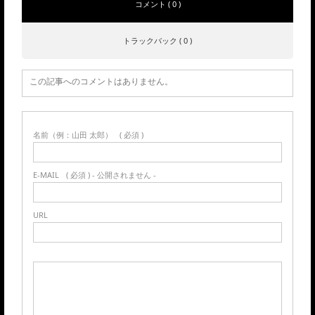
コメント ( 0 )
トラックバック ( 0 )
この記事へのコメントはありません。
名前（例：山田 太郎）
( 必須 )
E-MAIL
( 必須 ) - 公開されません -
URL