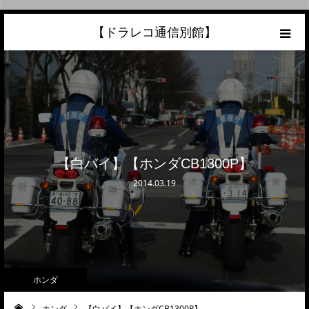
【ドラレコ通信別館】
ホーム
あなたの愛車の最高額を知ろう！
こんな中古車が欲しい
【白バイ】【ホンダCB1300P】
トラック売却ならこちら
2014.03.19
当サイトについて
リンク
ホンダ
ホンダ
【白バイ】【ホンダCB1300P】