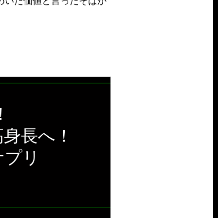
めいた価値と言ったそばか
。
！
高身長へ！
サプリ