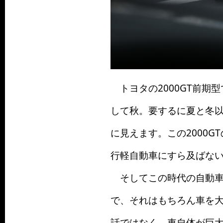
トヨタの2000GT前期
して秋。要するに夏と冬
に見えます。この2000GTの
行軽自動車にすら及ばな
そしてこの時代の自動車
で、それはもちろん車を
話ではなく、車自体が巨