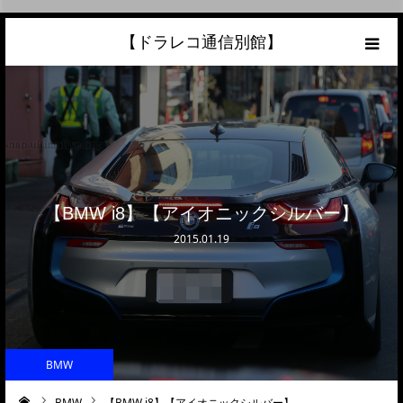
【ドラレコ通信別館】
ホーム
あなたの愛車の最高額を知ろう！
こんな中古車が欲しい
【BMW i8】【アイオニックシルバー】
トラック売却ならこちら
2015.01.19
当サイトについて
リンク
BMW
BMW
【BMW i8】【アイオニックシルバー】…