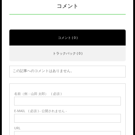
コメント
コメント ( 0 )
トラックバック ( 0 )
この記事へのコメントはありません。
名前（例：山田 太郎）
( 必須 )
E-MAIL
( 必須 ) - 公開されません -
URL