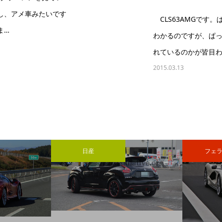
し、アメ車みたいです
CLS63AMGです
ま…
わかるのですが、ぱ
れているのかが皆目わ
2015.03.13
日産
フェラ