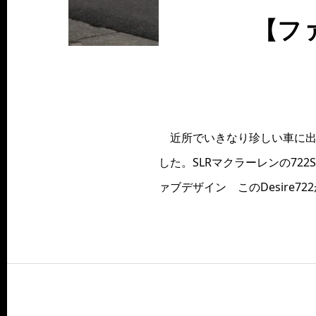
【フ
近所でいきなり珍しい車に出く
した。SLRマクラーレンの7
ァブデザイン このDesire