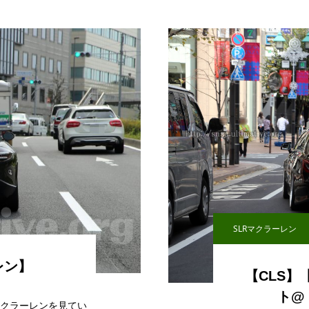
SLRマクラーレン
レン】
【CLS】
ト@
マクラーレンを見てい