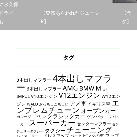
の永久保
ドライ
【突然あらわれたジューク
【ラ・
…
R】
タ】
タグ
4本出しマフラ
3本出しマフラー
ー
AMG
BMW M
6本出しマフラー
GT
V12エンジン
V10エンジン
W12エン
IMPUL
エ
アメ車
ジン
イギリス車
WALD
おっちょこちょい
ンブレムチューン
オープンカー
クラシックカー
ゲンバラ
ガレージエブリン
コンパク
スーパーカー
センターマフラー
トカー
セン
チューニング
タクシー
ド
チュリータクシー
ファブ
ドレスアップ
ピンクの車
バイストリート
バイク