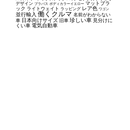
マットブラ
デザイン
ブラバス
ボディカラーイエロー
レア色
ック
ライトウェイト
ラッピング
ワゴン
働くクルマ
並行輸入
名前がわからない
珍しい車
日本向けサイズ
見分けに
車
旧車
電気自動車
くい車