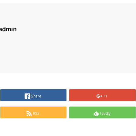
admin
Share
+1
RSS
feedly