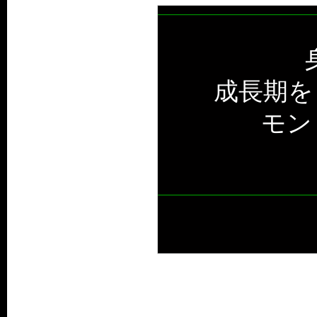
成長期を
モン