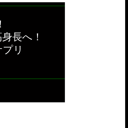
！
高身長へ！
サプリ