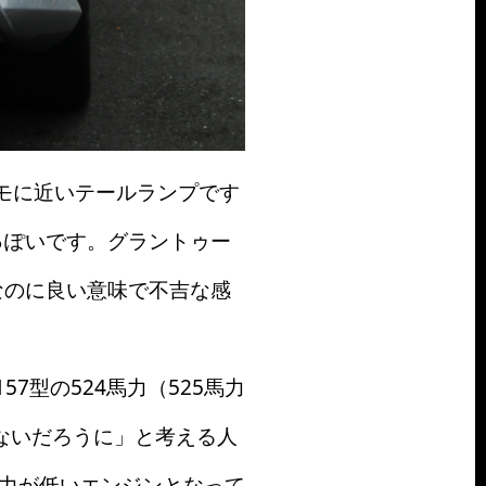
ズモに近いテールランプです
っぽいです。グラントゥー
なのに良い意味で不吉な感
型の524馬力（525馬力
ないだろうに」と考える人
出力が低いエンジンとなって