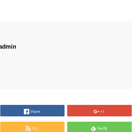
admin
Share
+1
RSS
feedly