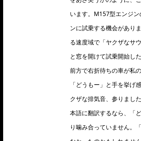
います。M157型エンジ
ンに試乗する機会がありまし
る速度域で「ヤクザなサウ
と窓を開けて試乗開始し
前方で右折待ちの車が私
「どうもー」と手を挙げ
クザな排気音、参りまし
本語に翻訳するなら、「
り噛み合っていません。「