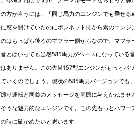
ん。今考えればですが、ノーマルモードならもっと静
の方が言うには、「同じ馬力のエンジンでも乗せる
かに窓を開けていたのにボンネット側から素のエンジ
るのはもっぱら後ろのマフラー側からなので、マフラ
音とはいっても当然585馬力がベースになっている
はありません。この先M157型エンジンがもっとパ
ていくのでしょう。現状の585馬力バージョンでも
ば煽り運転と同義のメッセージを周囲に与えかねませ
りそうな魅力的なエンジンです。この先もっとパワー
その時に確かめたいと思います。