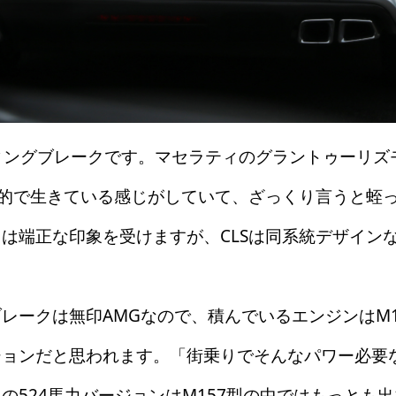
ティングブレークです。マセラティのグラントゥーリ
機的で生きている感じがしていて、ざっくり言うと蛭
は端正な印象を受けますが、CLSは同系統デザイン
ークは無印AMGなので、積んでいるエンジンはM157
ジョンだと思われます。「街乗りでそんなパワー必要
の524馬力バージョンはM157型の中ではもっとも