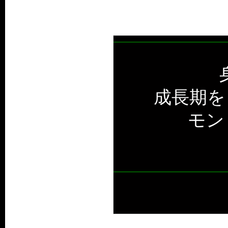
成長期を
モン