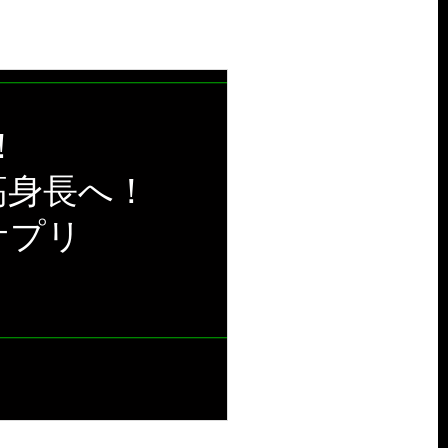
！
高身長へ！
サプリ