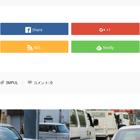
Share
+1
RSS
feedly
IMPUL
コメント:
0