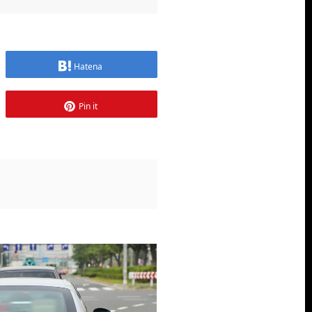
Hatena
Pin it