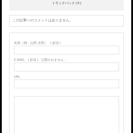
トラックバック ( 0 )
この記事へのコメントはありません。
名前（例：山田 太郎）
( 必須 )
E-MAIL
( 必須 ) - 公開されません -
URL