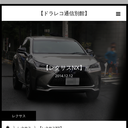
【ドラレコ通信別館】
ホーム
あなたの愛車の最高額を知ろう！
こんな中古車が欲しい
【レクサスNX】
トラック売却ならこちら
2014.12.12
当サイトについて
リンク
レクサス
レクサス
【レクサスNX】