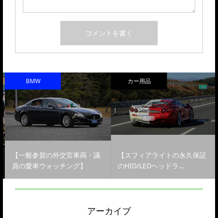
BMW
カー用品
【一般参賀の外交官車両・議
【スフィアライトの永久保証
員の愛車ウォッチング】
のHID/LEDヘッドラ…
アーカイブ