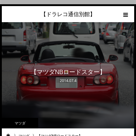
【ドラレコ通信別館】
ホーム
あなたの愛車の最高額を知ろう！
こんな中古車が欲しい
【マツダNBロードスター】
トラック売却ならこちら
2014.07.4
当サイトについて
リンク
マツダ
マツダ
【マツダNBロードスター】