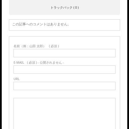
トラックバック ( 0 )
この記事へのコメントはありません。
名前（例：山田 太郎）
( 必須 )
E-MAIL
( 必須 ) - 公開されません -
URL