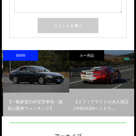
BMW
カー用品
【一般参賀の外交官車両・議
【スフィアライトの永久保証
員の愛車ウォッチング】
のHID/LEDヘッドラ…